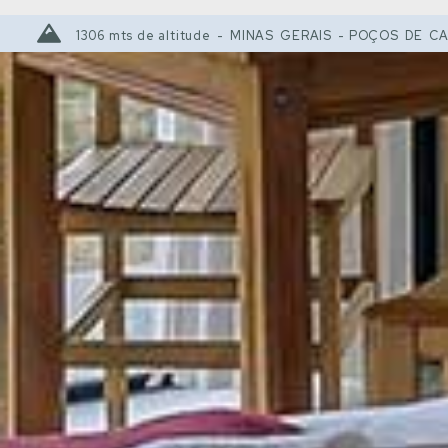
1306 mts de altitude
-
MINAS GERAIS
-
POÇOS DE CA