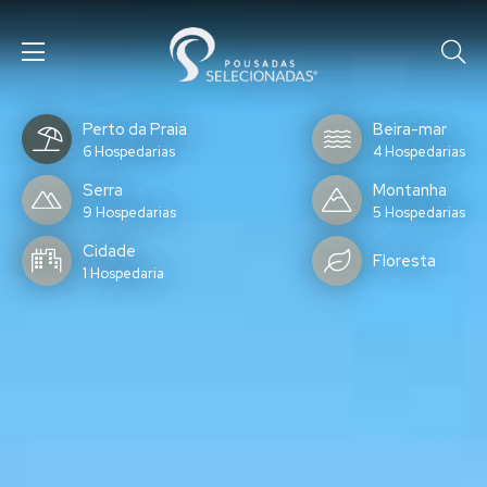
Perto da Praia
Beira-mar
6 Hospedarias
4 Hospedarias
Serra
Montanha
9 Hospedarias
5 Hospedarias
Cidade
Floresta
1 Hospedaria