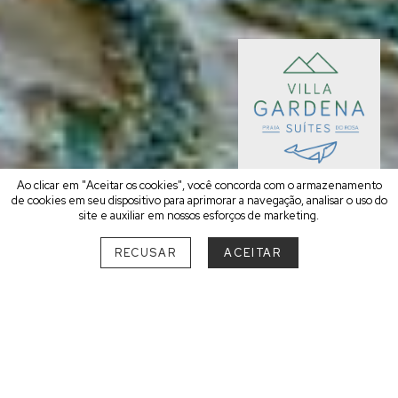
Ao clicar em "Aceitar os cookies", você concorda com o armazenamento
RESERVE AGORA
5 Suítes
de cookies em seu dispositivo para aprimorar a navegação, analisar o uso do
site e auxiliar em nossos esforços de marketing.
RECUSAR
ACEITAR
INAUGURAÇÃO
•
2017
Proprietário mora no local
Rua Mané Chico, s/n - Praia do Rosa
Imbituba - Santa Catarina
A Villa Gardena Suítes é a maneira que
encontramos para dividir com você um pouco