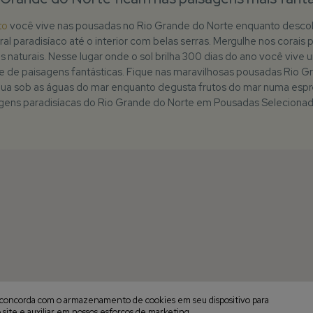
to
você vive nas pousadas no Rio Grande do Norte enquanto descob
al paradisíaco até o interior com belas serras. Mergulhe nos corais 
 naturais. Nesse lugar onde o sol brilha 300 dias do ano você vive 
 de paisagens fantásticas. Fique nas maravilhosas pousadas Rio 
lua sob as águas do mar enquanto degusta frutos do mar numa espreg
agens paradisíacas do Rio Grande do Norte em
Pousadas Seleciona
cê concorda com o armazenamento de cookies em seu dispositivo para
 site e auxiliar em nossos esforços de marketing.