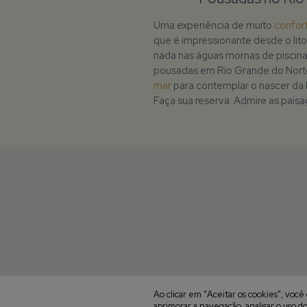
Uma experiência de muito
confor
que é impressionante desde o litor
nada nas águas mornas de piscinas
pousadas em Rio Grande do Norte
mar
para contemplar o nascer da 
Faça sua reserva. Admire as pais
Ao clicar em "Aceitar os cookies", vo
aprimorar a navegação, analisar o uso do