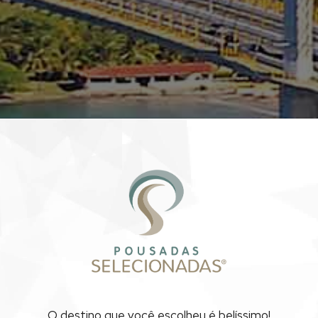
S EM RIO GRANDE 
O destino que você escolheu
é belíssimo!