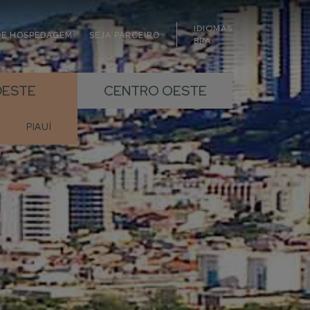
IDIOMAS
DE HOSPEDAGEM
SEJA PARCEIRO
BRA
ESTE
CENTRO OESTE
PIAUÍ