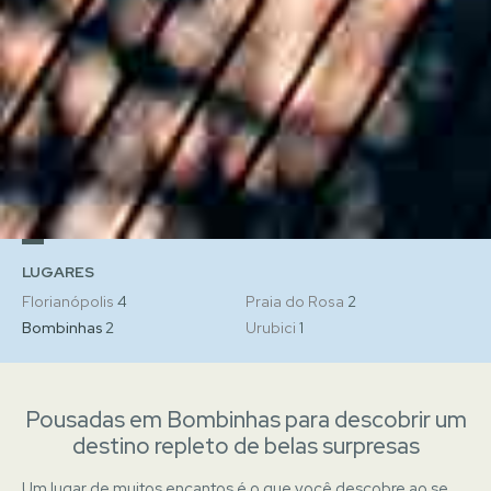
LUGARES
Florianópolis
4
Praia do Rosa
2
Bombinhas
2
Urubici
1
Pousadas em Bombinhas para descobrir um
destino repleto de belas surpresas
Um lugar de muitos encantos é o que você descobre ao se